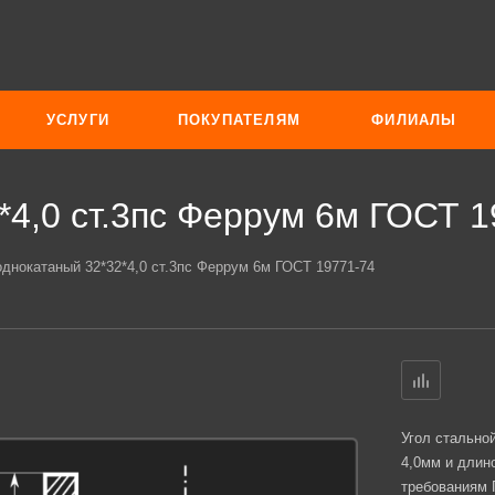
УСЛУГИ
ПОКУПАТЕЛЯМ
ФИЛИАЛЫ
*4,0 ст.3пс Феррум 6м ГОСТ 1
однокатаный 32*32*4,0 ст.3пс Феррум 6м ГОСТ 19771-74
Угол стально
4,0мм и длино
требованиям 