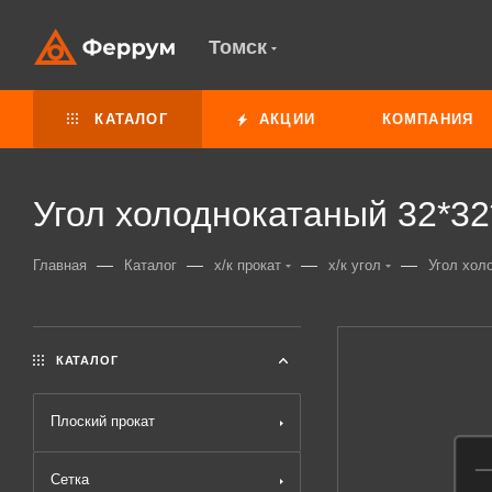
Томск
КАТАЛОГ
АКЦИИ
КОМПАНИЯ
Угол холоднокатаный 32*32
—
—
—
—
Главная
Каталог
х/к прокат
х/к угол
Угол хол
КАТАЛОГ
Плоский прокат
Сетка