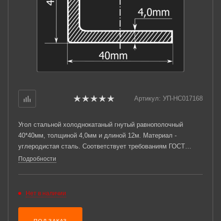
Артикул:
УП-НС017168
Угол стальной холоднокатаный гнутый равнополочный
40*40мм, толщиной 4,0мм и длиной 12м. Материал -
углеродистая сталь. Соответствует требованиям ГОСТ
19771-93.
Подробности
Нет в наличии